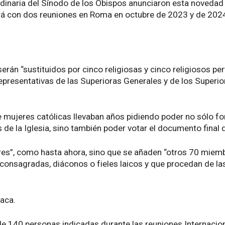
inaria del Sínodo de los Obispos anunciaron esta novedad a
rá con dos reuniones en Roma en octubre de 2023 y de 202
serán “sustituidos por cinco religiosas y cinco religiosos pe
epresentativas de las Superioras Generales y de los Superior
 mujeres católicas llevaban años pidiendo poder no sólo for
e la Iglesia, sino también poder votar el documento final q
res”, como hasta ahora, sino que se añaden “otros 70 miemb
consagradas, diáconos o fieles laicos y que procedan de las 
taca.
 de 140 personas indicadas durante las reuniones Internacio